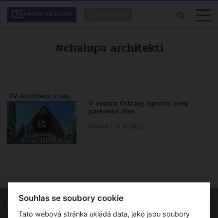
#chalupa architekti
TV Architect v regionech
V centru Ostravy vyroste nový
parkovací dům
Článek / 12. 8. 2022
Souhlas se soubory cookie
Tato webová stránka ukládá data, jako jsou soubory