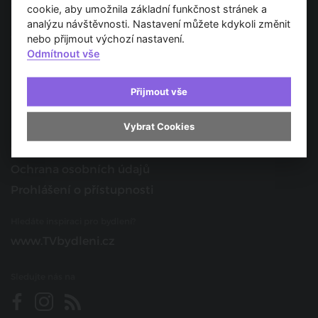
Spojujeme svět architektury
cookie, aby umožnila základní funkčnost stránek a
analýzu návštěvnosti. Nastavení můžete kdykoli změnit
O nás
nebo přijmout výchozí nastavení.
Odmítnout vše
Provozovatel
Kontakt
Přijmout vše
Spolupracujte s námi
Vybrat Cookies
O portálu
Obchodní podmínky
Ochrana osobních údajů
Prohlášení o přístupnosti
Hledáte inspiraci pro bydlení?
www.TVbydleni.cz
Sledujte nás na