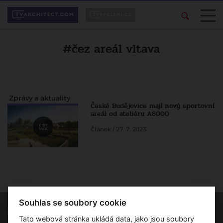
#čez areál vltava
Zprávy a aktuality
České Budějovice mají nový sportovní
areál od ateliéru A8000
Článek / 27. 7. 2023
Souhlas se soubory cookie
Tato webová stránka ukládá data, jako jsou soubory