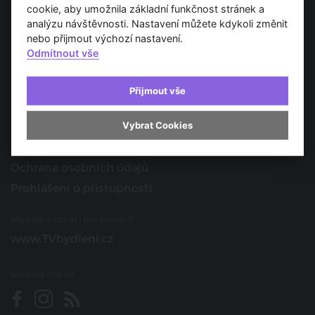
Spojujeme svět architektury
cookie, aby umožnila základní funkčnost stránek a
analýzu návštěvnosti. Nastavení můžete kdykoli změnit
O nás
nebo přijmout výchozí nastavení.
Odmítnout vše
Provozovatel
Kontakt
Přijmout vše
Spolupracujte s námi
Vybrat Cookies
O portálu
Obchodní podmínky
Ochrana osobních údajů
Prohlášení o přístupnosti
Hledáte inspiraci pro bydlení?
www.TVbydleni.cz
Sledujte nás na