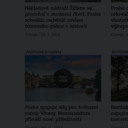
Nákladové nádraží Žižkov se
Praha 
promění v moderní čtvrť. Praha
rekrea
schválila největší změnu
vlastní
územního plánu v historii
výkup
Článek / 23. 6. 2025
Článek / 
Zajímavé projekty
Archite
Praha spojuje síly pro kulturní
Revita
rozvoj Vltavy: Memorandum
zapojt
přináší nové příležitosti
histor
Článek / 27. 11. 2024
Článek / 