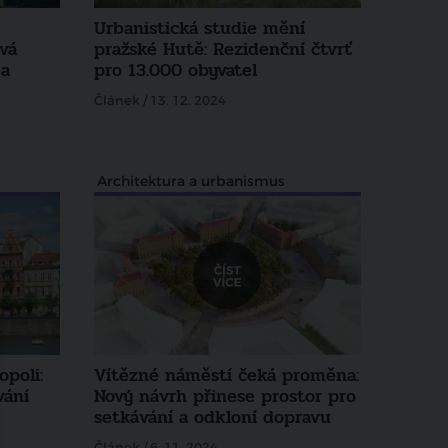
Urbanistická studie mění
vá
pražské Hutě: Rezidenční čtvrť
 a
pro 13.000 obyvatel
Článek / 13. 12. 2024
Architektura a urbanismus
poli:
Vítězné náměstí čeká proměna:
vání
Nový návrh přinese prostor pro
setkávání a odkloní dopravu
Článek / 6. 11. 2024