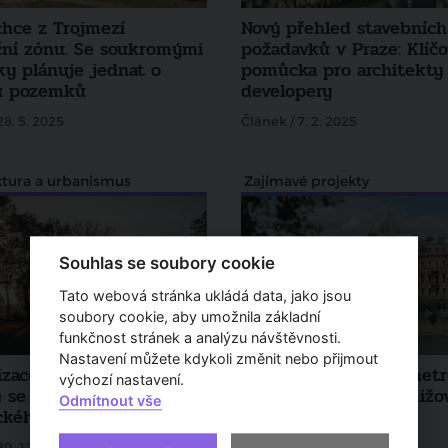
chce z Trojmezí
Nový přehled stavebních
ční zónu. Se soukromými
požadavků v Praze: Klíčo
ky plánuje jednat o
pomůcka pro architekty
u pozemků
developery
28. 5. 2025
Článek / 7. 2. 2025
ktura a urbanismus
Zajímavé projekty
Souhlas se soubory cookie
Tato webová stránka ukládá data, jako jsou
soubory cookie, aby umožnila základní
funkčnost stránek a analýzu návštěvnosti.
Nastavení můžete kdykoli změnit nebo přijmout
lizace Chotkových sadů –
Tepelný komfort v metro
výchozí nastavení.
e se do budoucnosti
Pražský nástroj na snižo
Odmítnout vše
ického parku
teplot
20. 11. 2024
Článek / 8. 11. 2024