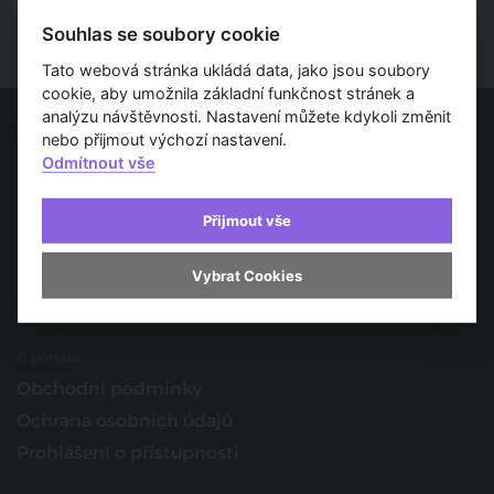
Souhlas se soubory cookie
Tato webová stránka ukládá data, jako jsou soubory
cookie, aby umožnila základní funkčnost stránek a
analýzu návštěvnosti. Nastavení můžete kdykoli změnit
nebo přijmout výchozí nastavení.
Odmítnout vše
Spojujeme svět architektury
O nás
Přijmout vše
Provozovatel
Kontakt
Vybrat Cookies
Spolupracujte s námi
O portálu
Obchodní podmínky
Ochrana osobních údajů
Prohlášení o přístupnosti