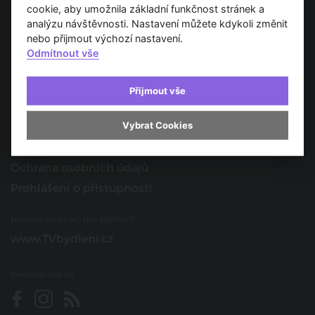
Spojujeme svět architektury
cookie, aby umožnila základní funkčnost stránek a
analýzu návštěvnosti. Nastavení můžete kdykoli změnit
O nás
nebo přijmout výchozí nastavení.
Odmítnout vše
Provozovatel
Kontakt
Přijmout vše
Spolupracujte s námi
Vybrat Cookies
O portálu
Obchodní podmínky
Ochrana osobních údajů
Prohlášení o přístupnosti
Hledáte inspiraci pro bydlení?
www.TVbydleni.cz
Sledujte nás na