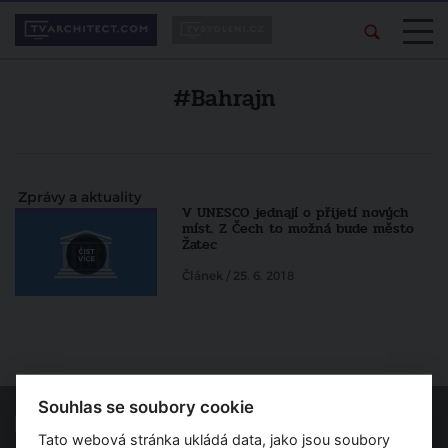
#Bahrajn
Zprávy a aktuality
V UNESCO jednají o přijetí nových
míst. Z Čech to možná bude město
Žatec
Článek / 25. 6. 2018
Souhlas se soubory cookie
Tato webová stránka ukládá data, jako jsou soubory