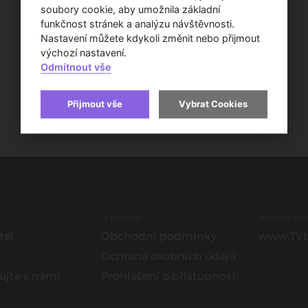
soubory cookie, aby umožnila základní
funkčnost stránek a analýzu návštěvnosti.
Nastavení můžete kdykoli změnit nebo přijmout
výchozí nastavení.
Odmítnout vše
Přijmout vše
Vybrat Cookies
O portálu
Hledáte insp
tel
Obchodní podmínky
www.TVb
Ochrana osobních údajů
ujte s námi
Prohlášení o přístupnosti