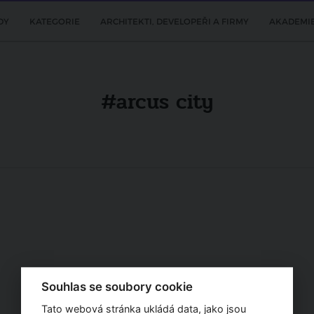
DY
KATEGORIE
ARCHITEKTI, DEVELOPEŘI A FIRMY
AKADEMI
#arcus city
Souhlas se soubory cookie
Tato webová stránka ukládá data, jako jsou