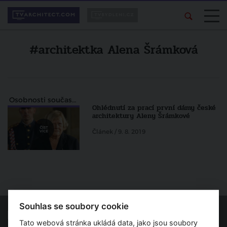
#architektka Alena Šrámková
Osobnosti současné architektury
Ohlédnutí za prací první dámy české
architektury Aleny Šrámkové
Článek / 9. 8. 2019
Souhlas se soubory cookie
Tato webová stránka ukládá data, jako jsou soubory