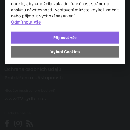
Spojujeme svět architektury
cookie, aby umožnila základní funkčnost stránek a
analýzu návštěvnosti. Nastavení můžete kdykoli změnit
O nás
nebo přijmout výchozí nastavení.
Odmítnout vše
Provozovatel
Kontakt
Přijmout vše
Spolupracujte s námi
Vybrat Cookies
O portálu
Obchodní podmínky
Ochrana osobních údajů
Prohlášení o přístupnosti
Hledáte inspiraci pro bydlení?
www.TVbydleni.cz
Sledujte nás na