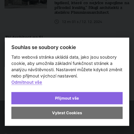
bydlení, které co nejvíce napojíme na
přírodní kvality," říkají architekti z
ateliéru Plusminusarchitect
12 m 01 s / 12. 12. 2024
TV Architect na Slovensku
SK redakce TV Architect
Souhlas se soubory cookie
„Ráno můžete vidět obrysy batolat a
dětí vyobrazené na oplocení,“ říká
Tato webová stránka ukládá data, jako jsou soubory
Dušan Chupáč z ateliéru Arkon
cookie, aby umožnila základní funkčnost stránek a
analýzu návštěvnosti. Nastavení můžete kdykoli změnit
9 m 45 s / 10. 12. 2024
nebo přijmout výchozí nastavení.
Odmítnout vše
Přijmout vše
Vybrat Cookies
Spojujeme svět architektury