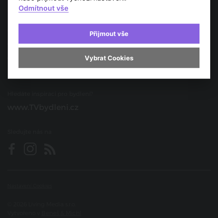
Odmítnout vše
Spolupracujte s námi
O portálu
Přijmout vše
Obchodní podmínky
Ochrana osobních údajů
Vybrat Cookies
Prohlášení o přístupnosti
Hledáte inspiraci pro bydlení?
www.TVbydleni.cz
Sledujte nás na
Nastavení Cookies
© 2026 Living Media s.r.o.
Vytvořeno v
Beneš & Michl