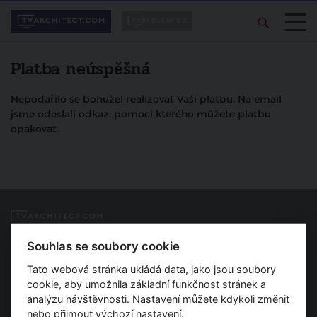
Platba neúspěšná
Nepodařilo se bohužel realizovat Vaší platbu. Na email
jsme odeslali odkaz, pomoci kterého můžete platbu
opakovat.
Spojujeme svět architektury
Souhlas se soubory cookie
Tato webová stránka ukládá data, jako jsou soubory
O nás
cookie, aby umožnila základní funkčnost stránek a
Provozovatel
analýzu návštěvnosti. Nastavení můžete kdykoli změnit
Kontakt
nebo přijmout výchozí nastavení.