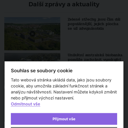
Další zprávy a aktuality
Zelené střechy jsou čím dál
populárnější, jejich plocha
se už zdvojnásobila
Unikátní australská biobanka
pomůže zachránit vymírající
korály
Souhlas se soubory cookie
Tato webová stránka ukládá data, jako jsou soubory
cookie, aby umožnila základní funkčnost stránek a
Architekt roku 2026
analýzu návštěvnosti. Nastavení můžete kdykoli změnit
vstupuje do finále. Porota
nebo přijmout výchozí nastavení.
představila pětici výrazných
Odmítnout vše
osobností české architektury
Přijmout vše
Rekonstrukce Pragerových