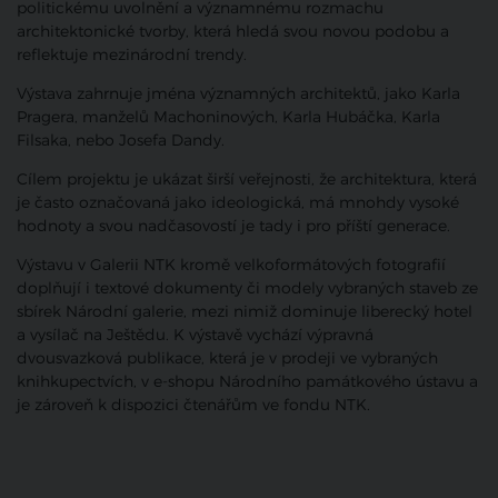
politickému uvolnění a významnému rozmachu
architektonické tvorby, která hledá svou novou podobu a
reflektuje mezinárodní trendy.
Výstava zahrnuje jména významných architektů, jako Karla
Pragera, manželů Machoninových, Karla Hubáčka, Karla
Filsaka, nebo Josefa Dandy.
Cílem projektu je ukázat širší veřejnosti, že architektura, která
je často označovaná jako ideologická, má mnohdy vysoké
hodnoty a svou nadčasovostí je tady i pro příští generace.
Výstavu v Galerii NTK kromě velkoformátových fotografií
doplňují i textové dokumenty či modely vybraných staveb ze
sbírek Národní galerie, mezi nimiž dominuje liberecký hotel
a vysílač na Ještědu. K výstavě vychází výpravná
dvousvazková publikace, která je v prodeji ve vybraných
knihkupectvích, v e-shopu Národního památkového ústavu a
je zároveň k dispozici čtenářům ve fondu NTK.