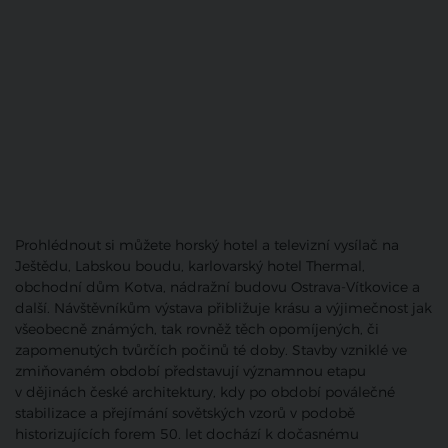
Prohlédnout si můžete horský hotel a televizní vysílač na
Ještědu, Labskou boudu, karlovarský hotel Thermal,
obchodní dům Kotva, nádražní budovu Ostrava-Vítkovice a
další. Návštěvníkům výstava přibližuje krásu a výjimečnost jak
všeobecně známých, tak rovněž těch opomíjených, či
zapomenutých tvůrčích počinů té doby. Stavby vzniklé ve
zmiňovaném období představují významnou etapu
v dějinách české architektury, kdy po období poválečné
stabilizace a přejímání sovětských vzorů v podobě
historizujících forem 50. let dochází k dočasnému