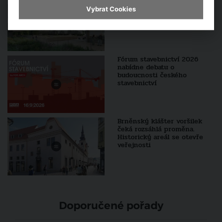
kostek začíná. Ikonický areál
Vybrat Cookies
čeká tříletá proměna
Fórum stavebnictví 2026
nabídne debatu o
budoucnosti českého
stavebnictví
Brněnský klášter voršilek
čeká rozsáhlá proměna.
Historický areál se otevře
veřejnosti
Doporučené pořady