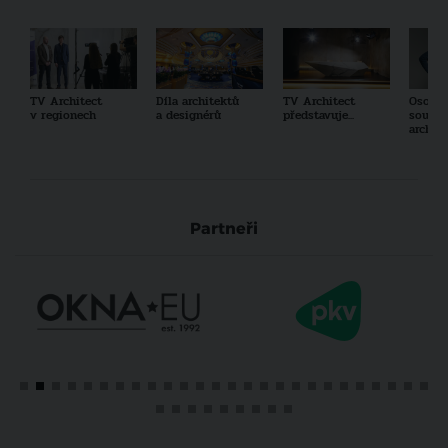
TV Architect
Díla architektů
TV Architect
Osobno
v regionech
a designérů
představuje...
součas
archit
Partneři