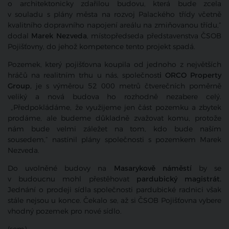
o architektonicky zdařilou budovu, která bude zcela
v souladu s plány města na rozvoj Palackého třídy včetně
kvalitního dopravního napojení areálu na zmiňovanou třídu,“
dodal
Marek Nezveda
, místopředseda představenstva ČSOB
Pojišťovny, do jehož kompetence tento projekt spadá.
Pozemek, který pojišťovna koupila od jednoho z největších
hráčů na realitním trhu u nás, společnost
i ORCO Property
Group,
je s výměrou 52 000 metrů čtverečních poměrně
veliký a nová budova ho rozhodně nezabere celý.
„Předpokládáme, že využijeme jen část pozemku a zbytek
prodáme, ale budeme důkladně zvažovat komu, protože
nám bude velmi záležet na tom, kdo bude naším
sousedem,“ nastínil plány společnosti s pozemkem Marek
Nezveda.
Do uvolněné budovy na
Masarykově náměstí
by se
v budoucnu mohl přestěhovat
pardubický magistrát.
Jednání o prodeji sídla společnosti pardubické radnici však
stále nejsou u konce. Čekalo se, až si ČSOB Pojišťovna vybere
vhodný pozemek pro nové sídlo.