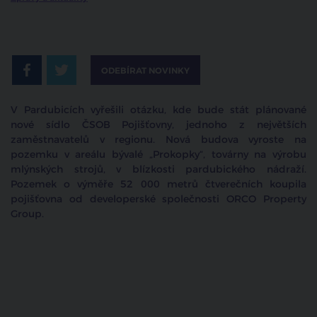
ODEBÍRAT NOVINKY
V Pardubicích vyřešili otázku, kde bude stát plánované
nové sídlo ČSOB Pojišťovny, jednoho z největších
zaměstnavatelů v regionu. Nová budova vyroste na
pozemku v areálu bývalé „Prokopky“, továrny na výrobu
mlýnských strojů, v blízkosti pardubického nádraží.
Pozemek o výměře 52 000 metrů čtverečních koupila
pojišťovna od developerské společnosti ORCO Property
Group.