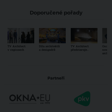
Doporučené pořady
TV Architect
Díla architektů
TV Architect
Osobno
v regionech
a designérů
představuje...
součas
archit
Partneři