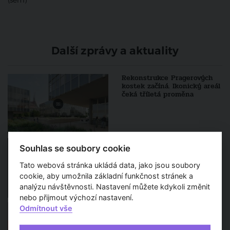
(sem)
Další zprávy a aktuality
Rekonstrukce Pragerových
kostek začíná. Ikonický areál
čeká tříletá proměna
Architekt roku 2026
Souhlas se soubory cookie
vstupuje do finále. Porota
představila pětici výrazných
Tato webová stránka ukládá data, jako jsou soubory
osobností české architektury
cookie, aby umožnila základní funkčnost stránek a
analýzu návštěvnosti. Nastavení můžete kdykoli změnit
nebo přijmout výchozí nastavení.
Fórum stavebnictví 2026
Odmítnout vše
nabídne debatu o
budoucnosti českého