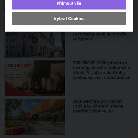
stavebnictví
Přijmout vše
Vybrat Cookies
Brněnský klášter voršilek
čeká rozsáhlá proměna.
Historický areál se otevře
veřejnosti
FOR DECOR 2026 představí
novinky ze světa dekorací a
dárků. V září se do Prahy
sjedou výrobci i obchodníci
Architektura pro radost:
Proč nás některé stavby
dokážou rozveselit?