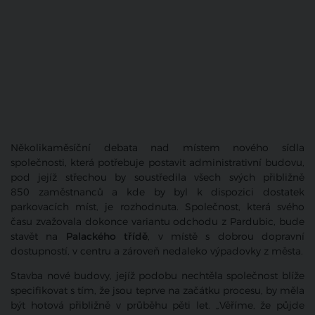
Několikaměsíční debata nad místem nového sídla
společnosti, která potřebuje postavit administrativní budovu,
pod jejíž střechou by soustředila všech svých přibližně
850 zaměstnanců a kde by byl k dispozici dostatek
parkovacích míst, je rozhodnuta. Společnost, která svého
času zvažovala dokonce variantu odchodu z Pardubic, bude
stavět na
Palackého třídě
, v místě s dobrou dopravní
dostupností, v centru a zároveň nedaleko výpadovky z města.
Stavba nové budovy, jejíž podobu nechtěla společnost blíže
specifikovat s tím, že jsou teprve na začátku procesu, by měla
být hotová přibližně v průběhu pěti let. „Věříme, že půjde