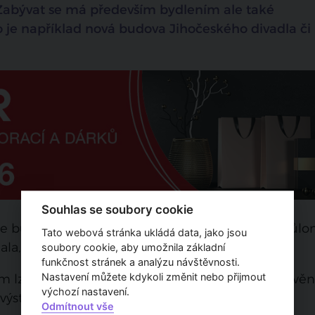
. Zabývat se má především bydlením ale také
 je například nová budova Jihočeského divadla či
Souhlas se soubory cookie
že bude jednodušší než ten předchozí a také průlo
Tato webová stránka ukládá data, jako jsou
a, tvořili zástupci všech zastupitelských klubů.
soubory cookie, aby umožnila základní
funkčnost stránek a analýzu návštěvnosti.
 lze najít téma klimatického urbanismu, zastavěn
Nastavení můžete kdykoli změnit nebo přijmout
výchozí nastavení.
výstavbu kulturních center.
Odmítnout vše