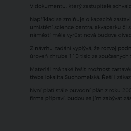
V dokumentu, který zastupitelé schvalova
Například se zmiňuje o kapacitě zastavi
umístění science centra, akvaparku či
náměstí měla vyrůst nová budova diva
Z návrhu zadání vyplývá, že rozvoj pod
úroveň zhruba 110 tisíc ze současných 9
Materiál má také řešit možnost zastavě
třeba lokalita Suchomelská. Řeší i záka
Nyní platí stále původní plán z roku 20
firma připraví, budou se jím zabývat zá