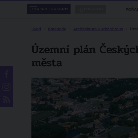
POŘA
Úvod
Kategorie
Architektura a urbanismus
Úze
Územní plán Českýc
města