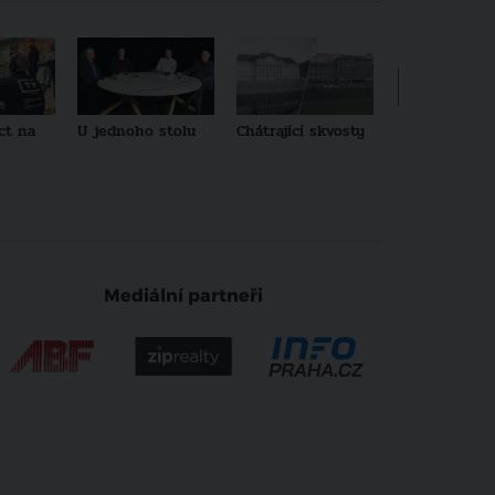
ct na
U jednoho stolu
Chátrající skvosty
Architekti no
generace
Mediální partneři