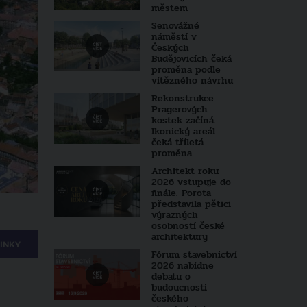
městem
Senovážné
náměstí v
Českých
Budějovicích čeká
proměna podle
vítězného návrhu
Rekonstrukce
Pragerových
kostek začíná.
Ikonický areál
čeká tříletá
proměna
Architekt roku
2026 vstupuje do
finále. Porota
představila pětici
výrazných
osobností české
architektury
INKY
Fórum stavebnictví
2026 nabídne
debatu o
budoucnosti
českého