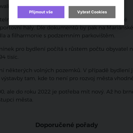
li, jsou ale i další zajímavé body.
Přijmout vše
Vybrat Cookies
telné plochy, výstavbě výškových budov, řeší také
 sportovní haly. Dle dokumentů by pak na Mariáns
dla a filharmonie s podzemním parkovištěm.
mínek pro bydlení počítá s růstem počtu obyvatel 
4 tisíc.
ní některých volných pozemků. V případě bydlení j
z výstavby tam, kde to není pro rozvoj města vhodné
00, ale do roku 2022 je potřeba mít nový. Až ho br
stupci města.
Doporučené pořady