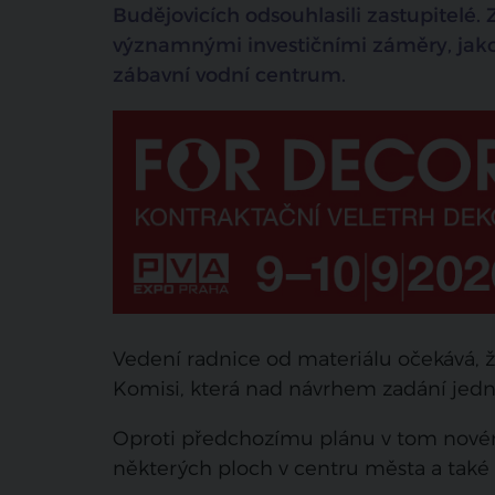
Budějovicích odsouhlasili zastupitelé
významnými investičními záměry, jako
zábavní vodní centrum.
Vedení radnice od materiálu očekává, 
Komisi, která nad návrhem zadání jednal
Oproti předchozímu plánu v tom novém
některých ploch v centru města a také 