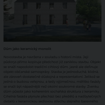
Dům jako keramický monolit
Novostavba je navržena v souladu s historií místa. Její
půdorys přímo kopíruje předchozí již zaniklou stavbu. Objekt
se snaží napodobit tradiční cihlový dům, jasně ale definuje
objekt občanské samosprávy. Stavba je jednoduchá, klidná,
ale zároveň dostatečně důstojná a reprezentativní. Jelikož se
jedná o budovu veřejnou, a tedy výjimečnou, měřítko fasády
se snaží být nápadnější než okolní soukromé stavby. Zvenku
dům působí jako koherentní sochařská struktura z keramiky.
Cihelná fasáda plynule přechází bez předělů a nadbytečných
detailů v keramickou sedlovou střechu stejného barevného