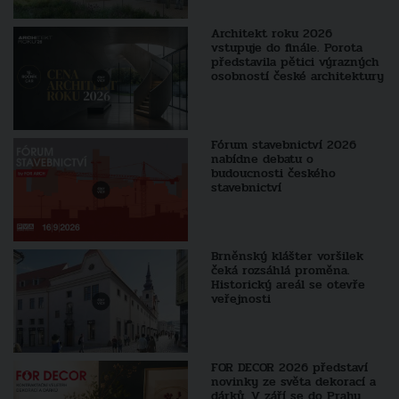
Architekt roku 2026
vstupuje do finále. Porota
představila pětici výrazných
osobností české architektury
Fórum stavebnictví 2026
nabídne debatu o
budoucnosti českého
stavebnictví
Brněnský klášter voršilek
čeká rozsáhlá proměna.
Historický areál se otevře
veřejnosti
FOR DECOR 2026 představí
novinky ze světa dekorací a
dárků. V září se do Prahy