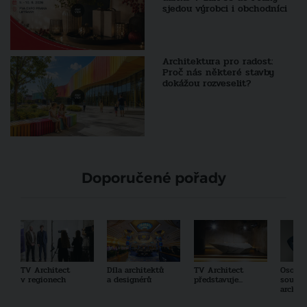
sjedou výrobci i obchodníci
Architektura pro radost:
Proč nás některé stavby
dokážou rozveselit?
Doporučené pořady
TV Architect
Díla architektů
TV Architect
Osobno
v regionech
a designérů
představuje...
součas
archit