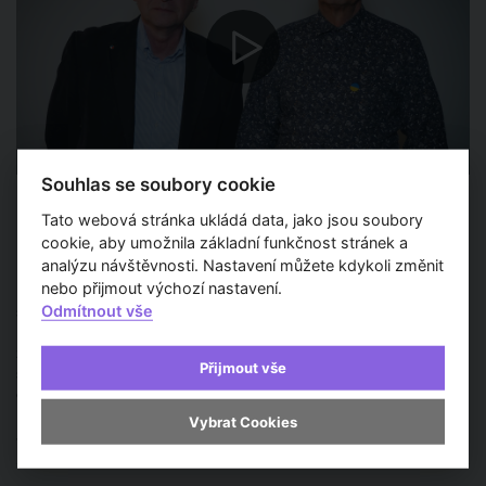
Souhlas se soubory cookie
13 m 02 s
Tato webová stránka ukládá data, jako jsou soubory
David Vávra
cookie, aby umožnila základní funkčnost stránek a
analýzu návštěvnosti. Nastavení můžete kdykoli změnit
nebo přijmout výchozí nastavení.
David Vávra je český architekt, herec a spisovatel. V 70. letech
Odmítnout vše
stál u vzniku divadla Sklep v Praze. Jako architekt se věnuje
především obnovám budov. Je podepsán ale i pod několika
zcela vlastními projekty. Veřejnost má jeho osobu spjatou
Přijmout vše
s televizním seriálem Šumná města, který mapoval moderní
českou a moravskou architekturu. Davida Vávru nikdy neopouští
humor, hravost a vyrovnaný nadhled, což se promítá i do jeho
Vybrat Cookies
tvorby.