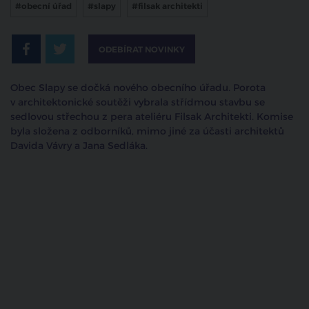
#obecní úřad
#slapy
#filsak architekti
ODEBÍRAT NOVINKY
Obec Slapy se dočká nového obecního úřadu. Porota
v architektonické soutěži vybrala střídmou stavbu se
sedlovou střechou z pera ateliéru Filsak Architekti. Komise
byla složena z odborníků, mimo jiné
za účasti architektů
Davida Vávry a Jana Sedláka.