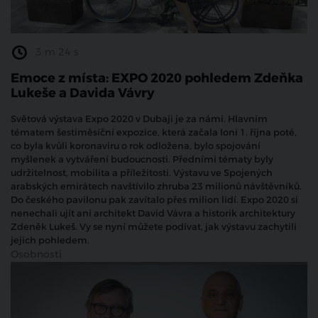
3 m 24 s
Emoce z místa: EXPO 2020 pohledem Zdeňka
Lukeše a Davida Vávry
Světová výstava Expo 2020 v Dubaji je za námi. Hlavním
tématem šestiměsíční expozice, která začala loni 1. října poté,
co byla kvůli koronaviru o rok odložena, bylo spojování
myšlenek a vytváření budoucnosti. Předními tématy byly
udržitelnost, mobilita a příležitosti. Výstavu ve Spojených
arabských emirátech navštívilo zhruba 23 milionů návštěvníků.
Do českého pavilonu pak zavítalo přes milion lidí. Expo 2020 si
nenechali ujít ani architekt David Vávra a historik architektury
Zdeněk Lukeš. Vy se nyní můžete podívat, jak výstavu zachytili
jejich pohledem.
Osobnosti