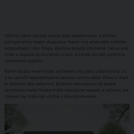
Vítězný návrh porota zvolila díky lapidárnímu, a přitom
důmyslnému řešení dispozice. Návrh má adekvátní měřítko
odpovídající obci Slapy. Budova působí přirozeně, nenuceně
roste a zapadá do kontextu místa. Komise rovněž vyzdvihla
otevřenost objektu.
Návrh studia Karel Filsak architekti má jasný urbanistický cíl,
a to vytvořit reprezentativní prostor centra obce. Obecní úřad
je domem pro veřejnost. Budova samosprávy by podle
architekta Karla Filsaka měla vzbuzovat respekt a vážnost, ale
zároveň by měla být vlídná a hlavně otevřená.