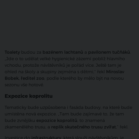
Toalety
budou za
bazénem lachtanů
a
pavilonem tučňáků
.
„Jde o to udělat velké hygienické zázemí poblíž hlavního
vchodu, protože návštěvníků je pořád více. Ještě tam je
ohled na školy a skupiny zejména s dětmi,“ řekl
Miroslav
Bobek, ředitel zoo
, podle kterého by mělo být na novou
sezonu vše hotové.
Expozice koprolitu
Tematicky bude uzpůsobena i fasáda budovy, na které bude
umístěna nová expozice. „Tam bude zajímavé to, že tam
bude zvnějšku
expozice koprolitů
, to znamená
zkamenělého trusu, a
replik skutečného trusu zvířat
,“ řekl.
Investice do
infrastruktury
, která slouží návštěvníkům, je