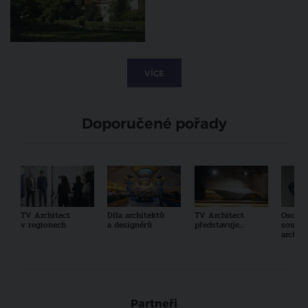
VÍCE
Doporučené pořady
TV Architect
Díla architektů
TV Architect
Osobno
v regionech
a designérů
představuje...
součas
archit
Partneři