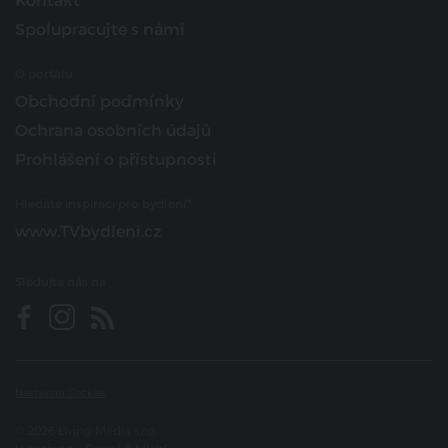
Kontakt
Spolupracujte s námi
O portálu
Obchodní podmínky
Ochrana osobních údajů
Prohlášení o přístupnosti
Hledáte inspiraci pro bydlení?
www.TVbydleni.cz
Sledujte nás na
Nastavení Cookies
© 2026 Living Media s.r.o.