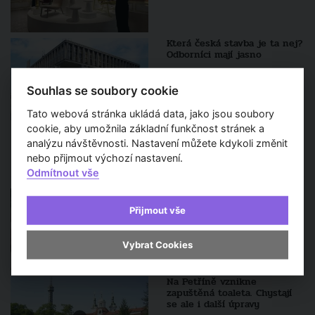
Která česká stavba je ta nej?
Odborníci mají jasno
Souhlas se soubory cookie
Tato webová stránka ukládá data, jako jsou soubory
cookie, aby umožnila základní funkčnost stránek a
analýzu návštěvnosti. Nastavení můžete kdykoli změnit
Sledujte také
nebo přijmout výchozí nastavení.
Odmítnout vše
Brněnská zoo chystá lanovku
i výlet do pravěku
Přijmout vše
Vybrat Cookies
Na Petříně vznikne
zapuštěná toaleta. Chystají
se ale i další úpravy