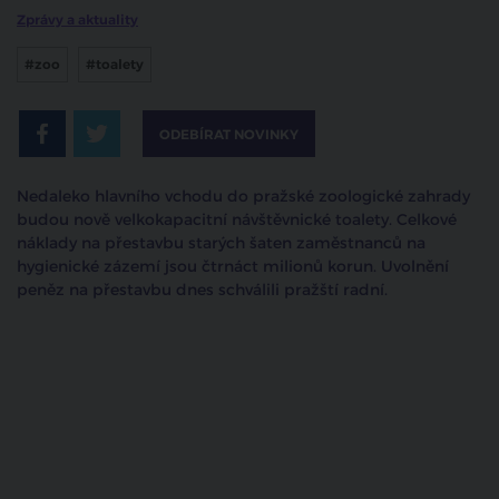
Zprávy a aktuality
#zoo
#toalety
ODEBÍRAT NOVINKY
Nedaleko hlavního vchodu do pražské zoologické zahrady
budou nově velkokapacitní návštěvnické toalety. Celkové
náklady na přestavbu starých šaten zaměstnanců na
hygienické zázemí jsou čtrnáct milionů korun. Uvolnění
peněz na přestavbu dnes schválili pražští radní.