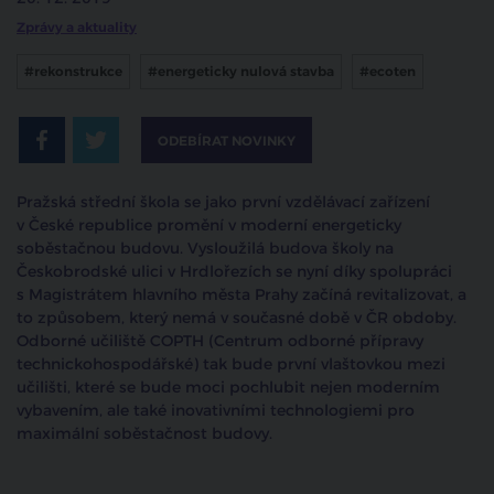
Zprávy a aktuality
#rekonstrukce
#energeticky nulová stavba
#ecoten
ODEBÍRAT NOVINKY
Pražská střední škola se jako první vzdělávací zařízení
v České republice promění v moderní energeticky
soběstačnou budovu. Vysloužilá budova školy na
Českobrodské ulici v Hrdlořezích se nyní díky spolupráci
s Magistrátem hlavního města Prahy začíná revitalizovat, a
to způsobem, který nemá v současné době v ČR obdoby.
Odborné učiliště COPTH (Centrum odborné přípravy
technickohospodářské) tak bude první vlaštovkou mezi
učilišti, které se bude moci pochlubit nejen moderním
vybavením, ale také inovativními technologiemi pro
maximální soběstačnost budovy.