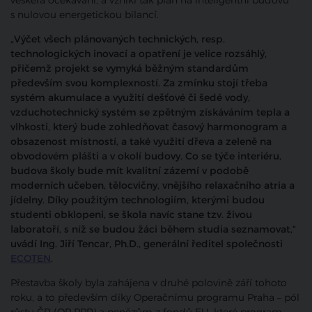
veškerá očekávání, a vznikl tak plán na inteligentní budovu
s nulovou energetickou bilancí.
„Výčet všech plánovaných technických, resp.
technologických inovací a opatření je velice rozsáhlý,
přičemž projekt se vymyká běžným standardům
především svou komplexností. Za zmínku stojí třeba
systém akumulace a využití dešťové či šedé vody,
vzduchotechnický systém se zpětným získáváním tepla a
vlhkosti, který bude zohledňovat časový harmonogram a
obsazenost místností, a také využití dřeva a zeleně na
obvodovém plášti a v okolí budovy. Co se týče interiéru,
budova školy bude mít kvalitní zázemí v podobě
moderních učeben, tělocvičny, vnějšího relaxačního atria a
jídelny. Díky použitým technologiím, kterými budou
studenti obklopeni, se škola navíc stane tzv. živou
laboratoří, s níž se budou žáci během studia seznamovat,“
uvádí Ing. Jiří Tencar, Ph.D., generální ředitel společnosti
ECOTEN
.
Přestavba školy byla zahájena v druhé polovině září tohoto
roku, a to především díky Operačnímu programu Praha – pól