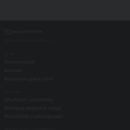
Spojujeme svět architektury
O nás
Provozovatel
Kontakt
Spolupracujte s námi
O portálu
Obchodní podmínky
Ochrana osobních údajů
Prohlášení o přístupnosti
Hledáte inspiraci pro bydlení?