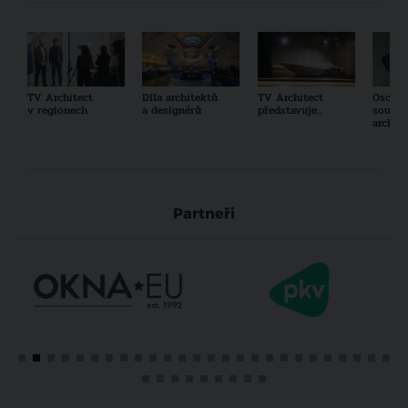
TV Architect
Díla architektů
TV Architect
Osobno
v regionech
a designérů
představuje...
součas
archit
Partneři