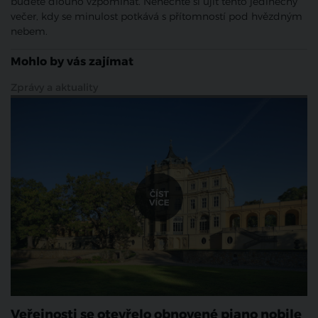
budete dlouho vzpomínat. Nenechte si ujít tento jedinečný
večer, kdy se minulost potkává s přítomností pod hvězdným
nebem.
Mohlo by vás zajímat
Zprávy a aktuality
Veřejnosti se otevřelo obnovené piano nobile