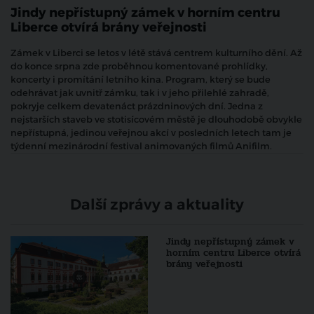
Jindy nepřístupný zámek v horním centru
Liberce otvírá brány veřejnosti
Zámek v Liberci se letos v létě stává centrem kulturního dění. Až
do konce srpna zde proběhnou komentované prohlídky,
koncerty i promítání letního kina. Program, který se bude
odehrávat jak uvnitř zámku, tak i v jeho přilehlé zahradě,
pokryje celkem devatenáct prázdninových dní. Jedna z
nejstarších staveb ve stotisícovém městě je dlouhodobě obvykle
nepřístupná, jedinou veřejnou akcí v posledních letech tam je
týdenní mezinárodní festival animovaných filmů Anifilm.
Další zprávy a aktuality
Jindy nepřístupný zámek v
horním centru Liberce otvírá
brány veřejnosti