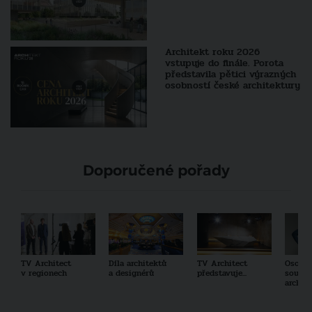
Architekt roku 2026
vstupuje do finále. Porota
představila pětici výrazných
osobností české architektury
Doporučené pořady
TV Architect
Díla architektů
TV Architect
Osobno
v regionech
a designérů
představuje...
součas
archit