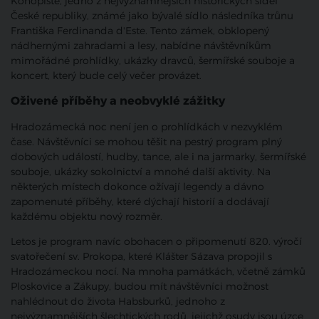
Konopiště, jedno z nejvýznamnějších historických sídel
České republiky, známé jako bývalé sídlo následníka trůnu
Františka Ferdinanda d'Este. Tento zámek, obklopený
nádhernými zahradami a lesy, nabídne návštěvníkům
mimořádné prohlídky, ukázky dravců, šermířské souboje a
koncert, který bude celý večer provázet.
Oživené příběhy a neobvyklé zážitky
Hradozámecká noc není jen o prohlídkách v nezvyklém
čase. Návštěvníci se mohou těšit na pestrý program plný
dobových událostí, hudby, tance, ale i na jarmarky, šermířské
souboje, ukázky sokolnictví a mnohé další aktivity. Na
některých místech dokonce ožívají legendy a dávno
zapomenuté příběhy, které dýchají historií a dodávají
každému objektu nový rozměr.
Letos je program navíc obohacen o připomenutí 820. výročí
svatořečení sv. Prokopa, které Klášter Sázava propojil s
Hradozámeckou nocí. Na mnoha památkách, včetně zámků
Ploskovice a Zákupy, budou mít návštěvníci možnost
nahlédnout do života Habsburků, jednoho z
nejvýznamnějších šlechtických rodů, jejichž osudy jsou úzce