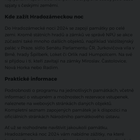
spjaty s českými zeměmi.
Kde zažít Hradozámeckou noc
Do Hradozámecké noci 2024 se zapojí památky po celé
zemi. Kromě státních hradů a zámků ve správě NPÚ se akce
zúčastní také mnoho dalších objektů, například Valdštejnský
palác v Praze, sídlo Senátu Parlamentu ČR, Jurkovičova vila v
Brně, hrady Špilberk, Loket či Orlík nad Humpolcem. Na své
si přijdou i ti, kteří zavítají na zámky Miroslav, Častolovice,
Nová Horka nebo Radim.
Praktické informace
Podrobnosti o programu na jednotlivých památkách, včetně
informací o vstupném a možnostech rezervace vstupenek,
naleznete na webových stránkách daných objektů.
Kompletní seznam zapojených památek je k dispozici na
oficiálních stránkách Národního památkového ústavu.
Ať už se rozhodnete navštívit jakoukoli památku,
Hradozámecká noc 2024 vám nabídne zážitky, na které