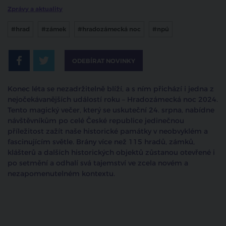
Zprávy a aktuality
#hrad
#zámek
#hradozámecká noc
#npú
ODEBÍRAT NOVINKY
Konec léta se nezadržitelně blíží, a s ním přichází i jedna z
nejočekávanějších událostí roku – Hradozámecká noc 2024.
Tento magický večer, který se uskuteční 24. srpna, nabídne
návštěvníkům po celé České republice jedinečnou
příležitost zažít naše historické památky v neobvyklém a
fascinujícím světle. Brány více než 115 hradů, zámků,
klášterů a dalších historických objektů zůstanou otevřené i
po setmění a odhalí svá tajemství ve zcela novém a
nezapomenutelném kontextu.