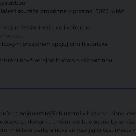
 výstavbou
lášení soutěže proběhne v prosinci 2025, vítěz
rníci, městské instituce i veřejnost
omouc.eu
 klíčovým prostorem spojujícím historické
umístění nové veřejné budovy s významnou
jedním z
nejdůležitějších území
v blízkosti historick
opravě, parkování a trhům, do budoucna by se vša
dro, městské parky a nově se rozvíjející část města 