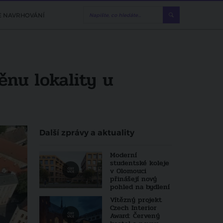
E NAVRHOVÁNÍ
nu lokality u
Další zprávy a aktuality
Moderní
studentské koleje
v Olomouci
přinášejí nový
pohled na bydlení
Vítězný projekt
Czech Interior
Award: Červený