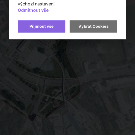
výchozí nastavení.
Odmítnout vše
Přijmout vše
Vybrat Cookies