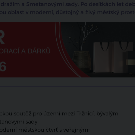
dražím a Smetanovými sady. Po desítkách let deb
u oblast v moderní, důstojný a živý městský prost
ickou soutěž pro území mezi Tržnicí, bývalým
tanovými sady
moderní městskou čtvrť s veřejnými