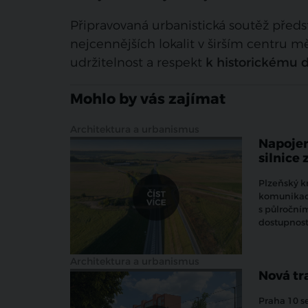
Připravovaná urbanistická soutěž pře
nejcennějších lokalit v širším centru m
udržitelnost a respekt
k historickému d
Mohlo by vás zajímat
Architektura a urbanismus
Napojen
silnice 
Plzeňský kr
komunikace
s půlroční
dostupnost
Architektura a urbanismus
Nová tr
Praha 10 s