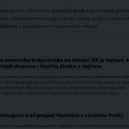
dstavuje pro Olomouc
zásadní krok
k proměně jedné
ěsta. Výsledkem má být návrh, který spojí funkčnost
ědictví
s potřebami moderního města.
í severního Rokycanska na dálnici D5 je hotové. 
zlepší dopravu i kvalitu života v regionu
aj dokončil jednu z největších dopravních investic letošního roku. No
, která propojuje severní Rokycansko s dálnicí D5, byla uvedena do 
m předstihem. Stavba za více než půl miliardy korun zlepší dopravní
 regionu, uleví obyvatelům Rokycan a zvýší bezpečnost provozu.
amvajová trať propojí Malešice s centrem Prahy
e dočká zásadního dopravního zlepšení. V Počernické ulici vznikne n