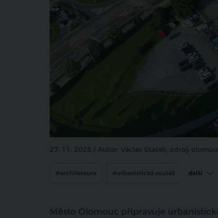
27. 11. 2025 / Autor: Václav Stašek, zdroj: olomo
#architektura
#urbanistická soutěž
další
#Olomouc
#tržnice Olomouc
Město Olomouc připravuje urbanistic