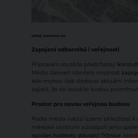
zdroj: olomouc.eu
Zapojení odborníků i veřejnosti
Přípravám soutěže předcházejí
konzult
Město zároveň otevřelo možnost
zapoj
kde mohou lidé sledovat aktuální infor
zajistit, že do soutěže budou promítnut
Prostor pro novou veřejnou budovu
Podle města nabízí území příležitost k
městské centrum a podpoří jeho společ
rozvíjet hodnoty stávající Tržnice
, kter