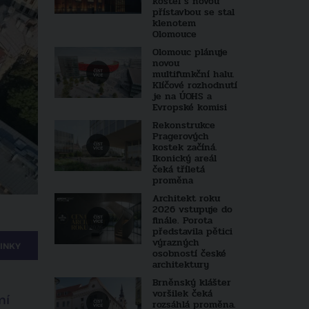
kostel s novou
přístavbou se stal
klenotem
Olomouce
Olomouc plánuje
novou
multifunkční halu.
Klíčové rozhodnutí
je na ÚOHS a
Evropské komisi
Rekonstrukce
Pragerových
kostek začíná.
Ikonický areál
čeká tříletá
proměna
Architekt roku
2026 vstupuje do
finále. Porota
představila pětici
výrazných
INKY
osobností české
architektury
Brněnský klášter
voršilek čeká
mí
rozsáhlá proměna.