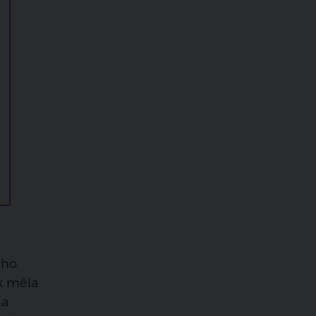
ého
k měla
na