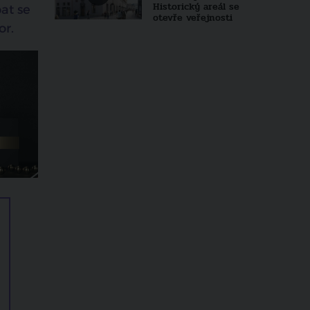
Historický areál se
at se
otevře veřejnosti
or.