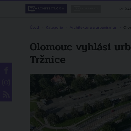
POŘA
Úvod
Kategorie
Architektura a urbanismus
Olom
Olomouc vyhlásí urb
Tržnice