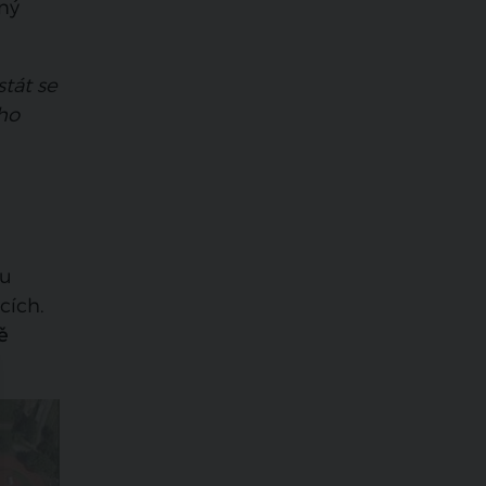
ný
tát se
ho
ku
cích.
ě