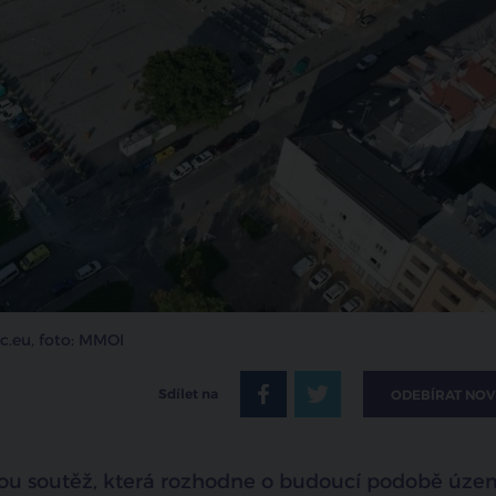
uc.eu, foto: MMOI
Sdílet na
ODEBÍRAT NOV
kou soutěž, která rozhodne o budoucí podobě úze