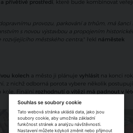
a přívětivé prostředí
, které bude kombinovat veřej
dopravnímu provozu, parkování a trhům, má šanci s
nstvím s novou výstavbou a propojením historické
 rozvíjejícího městského centra,
" řekl
náměstek
dvou kolech
a město ji plánuje
vyhlásit
na konci ro
ní, z nichž odborná porota vybere několik postupují
 kole. Finální
rozhodnutí o vítězi má padnout v lét
Souhlas se soubory cookie
Tato webová stránka ukládá data, jako jsou
soubory cookie, aby umožnila základní
funkčnost stránek a analýzu návštěvnosti.
Nastavení můžete kdykoli změnit nebo přijmout