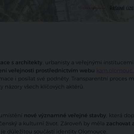
ace s architekty
, urbanisty a veřejnými institucemi
ení veřejnosti prostřednictvím webu
kam.olomouc
mace i posílat své podněty. Transparentní proces 
y názory všech klíčových aktérů.
 umístění
nové významné veřejné stavby
, která dop
enský a kulturní život. Zároveň by měla
zachovat 
á je důležitou součástí identity Olomouce.