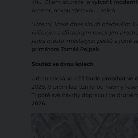
jihu. Cílem soutěže je
vytvořit moderní 
prostor, novou zástavbu i zeleň.
"
Území, které dnes slouží především k 
klíčovým a důstojným veřejným prostra
jádra města, městských parků a jižně se
primátora Tomáš Pejpek.
Soutěž ve dvou kolech
Urbanistická soutěž
bude probíhat ve 
2025. V první fázi vzniknou návrhy řeše
Ti poté své návrhy dopracují ve druhém
2026.