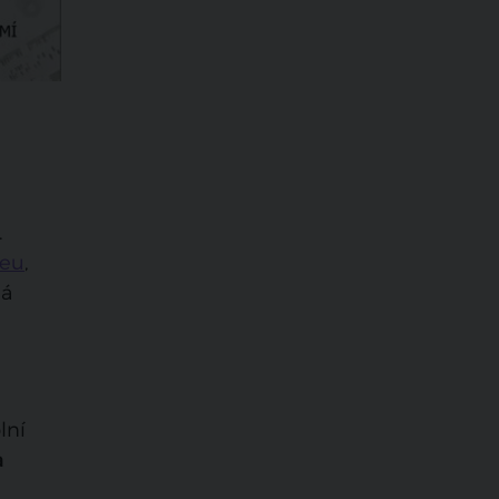
.
.eu
,
má
lní
a