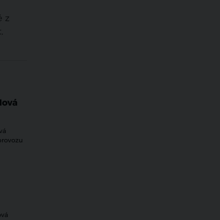
 z
,
Nová
vá
provozu
ová