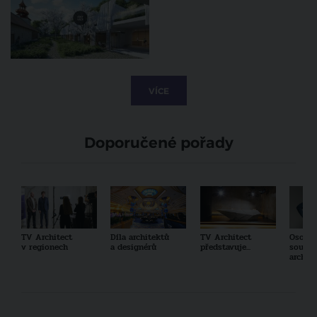
VÍCE
Doporučené pořady
TV Architect
Díla architektů
TV Architect
Osobno
v regionech
a designérů
představuje...
součas
archit