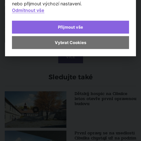
nebo přijmout výchozí nastavení.
Památkově chráněná Vila
Odmítnout vše
Čerych, která si zahrála i ve
filmu, je na prodej
Přijmout vše
Vybrat Cookies
VÍCE
Sledujte také
Dětský hospic na Cibulce
letos otevře první opravenou
budovu
První opravy se na usedlosti
Cibulka chystají už na podzim