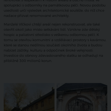
renovovat s respektem k historii areálu a duchu místa, ve
spolupráci s odborníky na památkovou péči. Novou podobu
usedlosti určí výsledek architektonické soutěže, do níž chce
nadace přizvat renomované architekty.
Manželé Vlčkovi chtějí areál nejen rekonstruovat, ale také
otevřít okolí jako místo setkávání lidí. Vznikne zde dětský
hospic a paliativní středisko s veškerou odbornou péčí. K
tomu se otevřou komunitní a vzdělávací prostory s kavárnou,
které se stanou nedílnou součástí okolního života a budou
nabízet zážitky, kulturu a odpočinek široké veřejnosti.
Investice do obnovy zdevastovaného statku se odhadují na
přibližně 300 milionů korun.