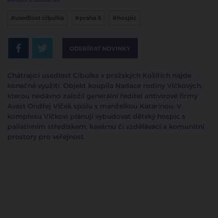
#usedlost cibulka
#praha 5
#hospic
ODEBÍRAT NOVINKY
Chátrající usedlost Cibulka v pražských Košířích najde
konečně využití. Objekt koupila Nadace rodiny Vlčkových,
kterou nedávno založil generální ředitel antivirové firmy
Avast Ondřej Vlček spolu s manželkou Katarínou. V
komplexu Vlčkovi plánují vybudovat dětský hospic s
paliativním střediskem, kavárnu či vzdělávací a komunitní
prostory pro veřejnost.