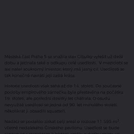
Městská část Praha 5 se snažila stav Cibulky vyřešit už delší
dobu a jednala také o odkupu celé usedlosti. V mezidobí se
ale našel soukromý investor, který má jasný cíl. Usedlosti se
tak konečně navrátí její zašlá krása.
Historie usedlosti však sahá až do 14. století. Do současné
podoby empírového zámečku byla přestavěna na počátku
19. století, ale poslední desítky let chátrala. O osudu
nevyužité usedlosti se jedná od 90. let minulého století,
několikrát ji obsadili squatteři.
2
Nadaci se podařilo získat celý areál o rozloze 11 595 m
,
včetně nedalekého Čínského pavilonu. Usedlost se bude