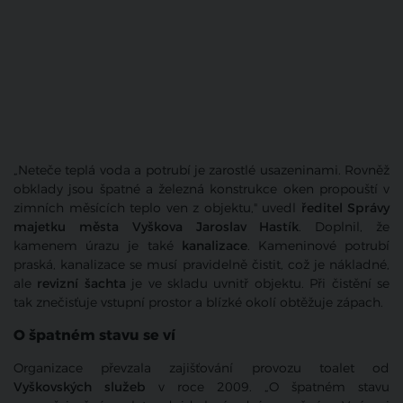
„Neteče teplá voda a potrubí je zarostlé usazeninami. Rovněž
obklady jsou špatné a železná konstrukce oken propouští v
zimních měsících teplo ven z objektu," uvedl
ředitel Správy
majetku města Vyškova Jaroslav Hastík
. Doplnil, že
kamenem úrazu je také
kanalizace
. Kameninové potrubí
praská, kanalizace se musí pravidelně čistit, což je nákladné,
ale
revizní šachta
je ve skladu uvnitř objektu. Při čistění se
tak znečisťuje vstupní prostor a blízké okolí obtěžuje zápach.
O špatném stavu se ví
Organizace převzala zajišťování provozu toalet od
Vyškovských služeb
v roce 2009. „O špatném stavu