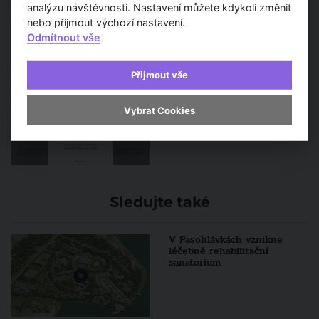
analýzu návštěvnosti. Nastavení můžete kdykoli změnit
cukrovaru ožívá. Přijďte se
podívat
nebo přijmout výchozí nastavení.
Odmítnout vše
Přijmout vše
Miloš Fritz: Stará Praha
štětcem a objektivem
Vybrat Cookies
Sledujte také
V Pasohlávkách vznikne
léčebně rehabilitační
sanatorium