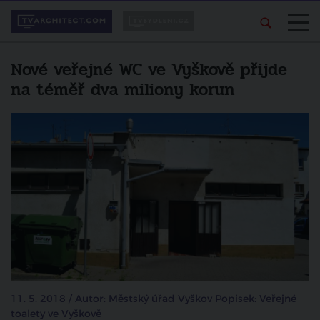
Nové veřejné WC ve Vyškově přijde
na téměř dva miliony korun
11. 5. 2018 / Autor: Městský úřad Vyškov Popisek: Veřejné
toalety ve Vyškově