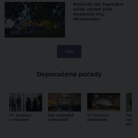
Brněnská vila Tugendhat
začala vznikat před
devadesáti lety -
aktualizováno
VÍCE
Doporučené pořady
TV Architect
Díla architektů
TV Architect
Osobno
v regionech
a designérů
představuje...
součas
archit