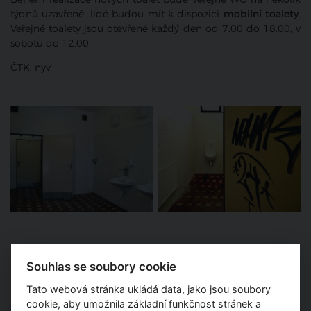
týdnů uzavřené, lidé budou mít k dispozici
mobilní toalety
.
Veřejné toalety jsou otevřené každý den od 7.00 do 18.00, v
sobotu do 12.00.
ČTK, nyv
Souhlas se soubory cookie
Pořad
Tato webová stránka ukládá data, jako jsou soubory
cookie, aby umožnila základní funkčnost stránek a
Areál bývalého modřanského