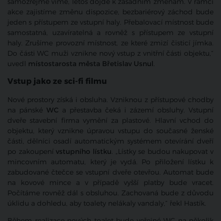
samozřejmě víme, letos dojde k zásadním změnám. V rámci
akce zajistíme změnu dispozice, bezbariérový záchod bude
jeden s přístupem ze vstupní haly. Přebalovací místnost bude
samostatná, uzavíratelná a rovněž s přístupem ze vstupní
haly. Zrušíme provozní místnost, ze které zmizí čisticí jímka.
Do části WC muži vznikne nový vstup z vnitřní části objektu,“
uvedl
místostarosta města Břetislav Usnul
.
Vstup jako ze sci-fi filmu
Nové prostory získá i obsluha. Vzniknou z přístupové chodby
na pánské
WC
a přestavba čeká i zázemí obsluhy. Vstupní
dveře stavební firma vymění za plastové. Hlavní vchod do
objektu, který vznikne úpravou vstupu do současné ženské
části, dělníci osadí automatickým systémem otevírání dveří
po zakoupení
vstupního lístku
. „Lístky se budou nakupovat v
mincovním automatu, který je vydá. Po přiložení lístku k
zabudované čtečce se vstupní dveře otevřou. Automat bude
na kovové mince a v případě vyšší platby bude vracet.
Počítáme rovněž dál s obsluhou. Zachovaná bude z důvodu
úklidu a dohledu, aby toalety nelákaly vandaly,“ řekl Hastík.
Během realizace nových toalet bude veřejné WC na několik