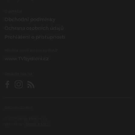
O portálu
Obchodní podmínky
Ochrana osobních údajů
Prohlášení o přístupnosti
Hledáte inspiraci pro bydlení?
www.TVbydleni.cz
Sledujte nás na
Nastavení Cookies
© 2026 Living Media s.r.o.
Vytvořeno v
Beneš & Michl