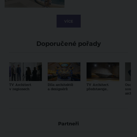
VÍCE
Doporučené pořady
TV Architect
Díla architektů
TV Architect
Osobno
v regionech
a designérů
představuje...
součas
archit
Partneři