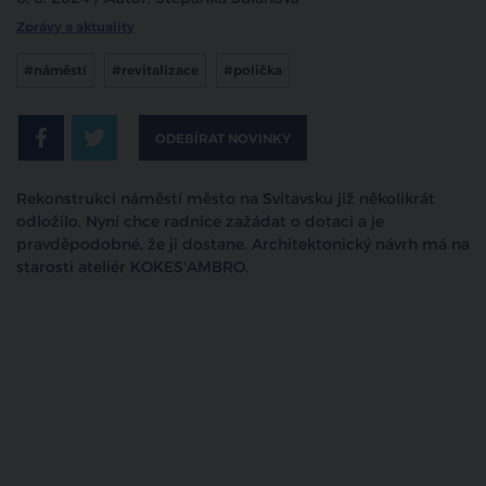
Zprávy a aktuality
#náměstí
#revitalizace
#polička
ODEBÍRAT NOVINKY
Rekonstrukci náměstí město na Svitavsku již několikrát
odložilo. Nyní chce radnice zažádat o dotaci a je
pravděpodobné, že ji dostane. Architektonický návrh má na
starosti ateliér KOKES'AMBRO.