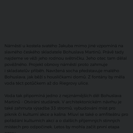
Náměstí u kostela svatého Jakuba mimo jiné vzpomíná na
slavného českého skladatele Bohuslava Martinů. Právě tady
najdeme ve věži jeho rodnou světničku. Jeho otec tam dělal
pověžného. Projekt obnovy náměstí proto zahrnuje
i skladatelův příběh. Navržená socha představuje malého
Bohuslava, jak běží s housličkami domů. Z fontány by měla
voda téct potůčkem až do Riegrovy ulice.
Voda tak připomíná jedno z nejznámějších děl Bohuslava
Martinů - Otvírání studánek. V architektonickém návrhu je
také zahrnuta výsadba 33 stromů, vybudování míst pro
piknik či kulturní akce a kašna. Mluví se také o amfiteátru pro
pořádání kulturních akcí a o dalších příjemných stinných
místech pro odpočinek. Letos by mohla začít první etapa