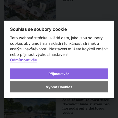
AEIOU
Souhlas se soubory cookie
VÍCE
Tato webová stránka ukládá data, jako jsou soubory
cookie, aby umožnila základní funkčnost stránek a
Sledujte také
analýzu návštěvnosti. Nastavení můžete kdykoli změnit
nebo přijmout výchozí nastavení.
Odmítnout vše
Tachov představil novou
podobu centrálního náměstí
Republiky, pracovat se začne
Přijmout vše
už za měsíc
Vybrat Cookies
Náměstí Svobody v Kladně
čeká zásadní rekonstrukce.
Novinkou bude systém pro
hospodaření s dešťovou
vodou