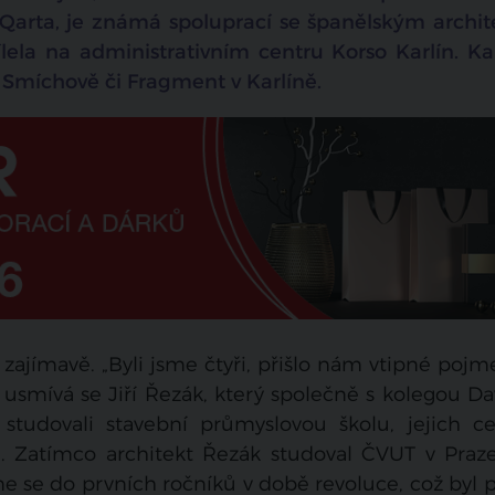
 Qarta, je známá spoluprací se španělským archi
lela na administrativním centru Korso Karlín. Ka
na Smíchově či Fragment v Karlíně.
 zajímavě. „Byli jsme čtyři, přišlo nám vtipné poj
,“ usmívá se Jiří Řezák, který společně s kolegou 
studovali stavební průmyslovou školu, jejich ce
u. Zatímco architekt Řezák studoval ČVUT v Praze
sme se do prvních ročníků v době revoluce, což byl 