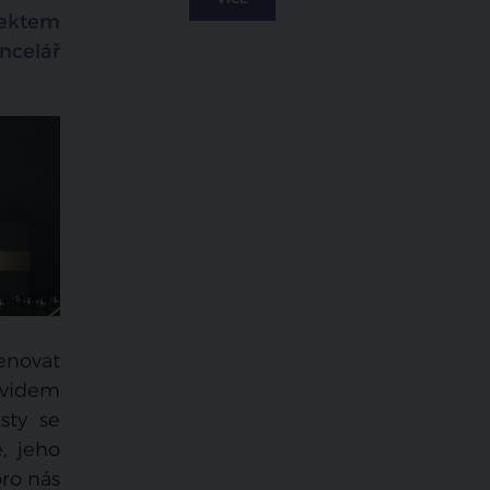
tektem
ncelář
menovat
Davidem
sty se
, jeho
pro nás