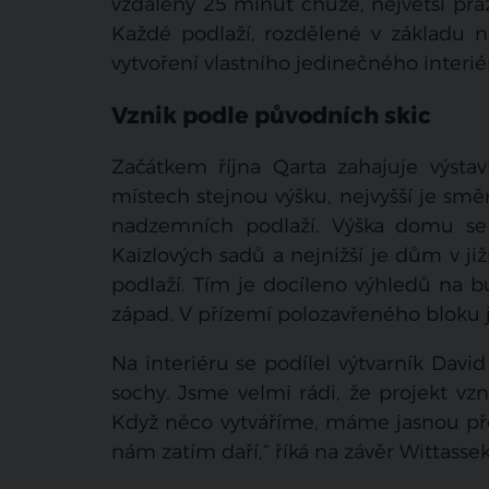
vzdáleny 25 minut chůze, největší pra
Každé podlaží, rozdělené v základu n
vytvoření vlastního jedinečného interié
Vznik podle původních skic
Začátkem října Qarta zahajuje výst
místech stejnou výšku, nejvyšší je smě
nadzemních podlaží. Výška domu se
Kaizlových sadů a nejnižší je dům v j
podlaží. Tím je docíleno výhledů na 
západ. V přízemí polozavřeného bloku j
Na interiéru se podílel výtvarník Da
sochy. Jsme velmi rádi, že projekt vzn
Když něco vytváříme, máme jasnou před
nám zatím daří,“ říká na závěr Wittassek