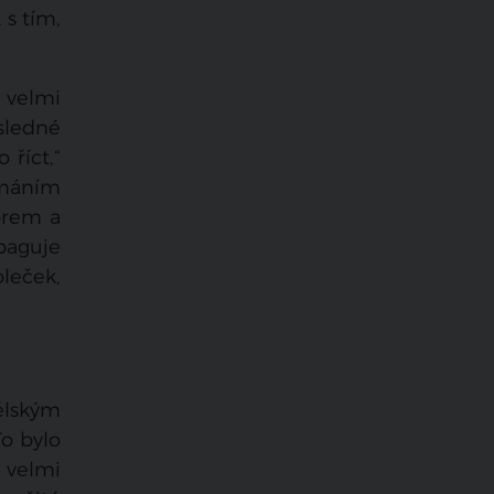
 s tím,
 velmi
sledné
 říct,“
ímáním
orem a
paguje
oleček,
ělským
To bylo
 velmi