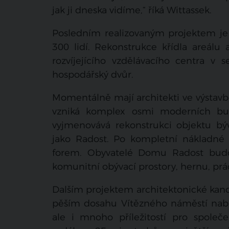
jak ji dneska vidíme,“ říká Wittassek.
Posledním realizovaným projektem je a
300 lidí. Rekonstrukce křídla areál
rozvíjejícího vzdělávacího centra 
hospodářský dvůr.
Momentálně mají architekti ve výstavb
vzniká komplex osmi moderních budo
vyjmenovává rekonstrukci objektu b
jako Radost. Po kompletní nákladné 
forem. Obyvatelé Domu Radost budou 
komunitní obývací prostory, hernu, prád
Dalším projektem architektonické kancel
pěším dosahu Vítězného náměstí nabíz
ale i mnoho příležitostí pro společen