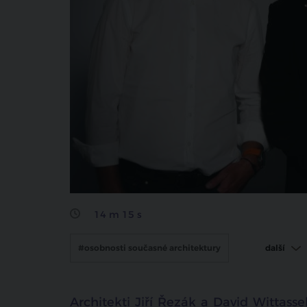
sdílet na facebooku
14 m 15 s
#osobnosti současné architektury
další
#zdeněk lukeš
#qarta architektura
Architekti Jiří Řezák a David Wittasse