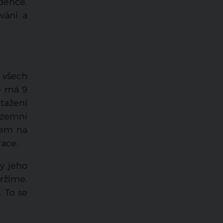
dence.
vání a
 všech
de má 9
tažení
adzemní
rem na
race.
y jeho
držíme.
. To se