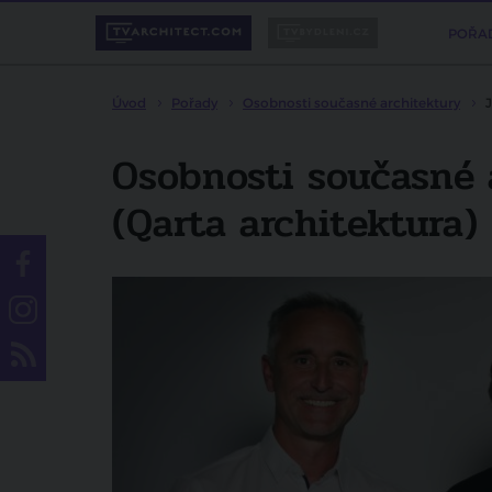
POŘA
Úvod
Pořady
Osobnosti současné architektury
J
Osobnosti současné a
(Qarta architektura)
Líbí se vám pořad?
Sdílejte ho svým přátelům.