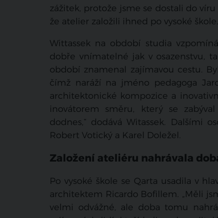
zážitek, protože jsme se dostali do víru
že atelier založili ihned po vysoké škole
Wittassek na období studia vzpomíná 
dobře vnímatelné jak v osazenstvu, ta
období znamenal zajímavou cestu. Byli 
čímž naráží na jméno pedagoga Jaros
architektonické kompozice a inovativ
inovátorem směru, který se zabýval
dodnes,“ dodává Witassek. Dalšími osob
Robert Votický a Karel Doležel.
Založení ateliéru nahrávala dob
Po vysoké škole se Qarta usadila v hl
architektem Ricardo Bofillem. „Měli jsm
velmi odvážné, ale doba tomu nahráv