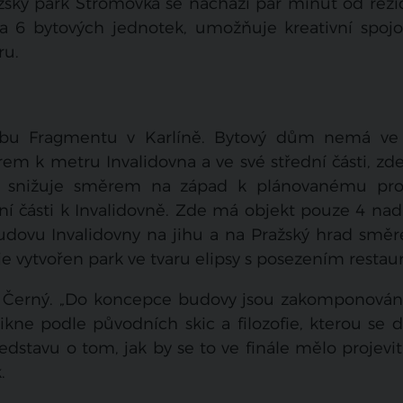
žský park Stromovka se nachází pár minut od rezi
a 6 bytových jednotek, umožňuje kreativní spojo
ru.
avbu Fragmentu v Karlíně. Bytový dům nemá ve
rem k metru Invalidovna a ve své střední části, z
 snižuje směrem na západ k plánovanému pro
ižní části k Invalidovně. Zde má objekt pouze 4 n
budovu Invalidovny na jihu a na Pražský hrad smě
e vytvořen park ve tvaru elipsy s posezením restau
vid Černý. „Do koncepce budovy jsou zakomponován
ikne podle původních skic a filozofie, kterou se 
stavu o tom, jak by se to ve finále mělo projevit
.