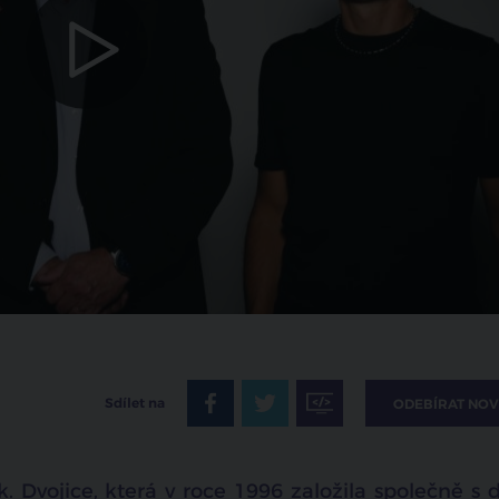
zrušit
Sdílet na
ODEBÍRAT NOV
k. Dvojice, která v roce 1996 založila společně s 