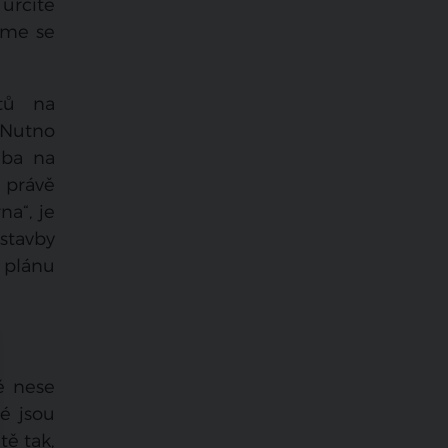
 určité
jsme se
ktů na
 „Nutno
eba na
 právě
na“, je
stavby
o plánu
ě nese
é jsou
tě tak,