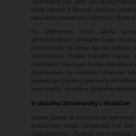
zajímavých lidí, kteří byli spolumajite
době hledali k Ricardu Bofillovi lokáln
jako velmi mladí kluci přihlásili. Bofill 
Po výběrovém řízení začala Qart
administrativní centrum Corso Karlín 
podotknout, že jsme se na začátku sp
rekonstrukci České národní banky. 
s Bofillem,“ ujasňuje Řezák. Opuštěná 
přeměněna na moderní účelnou kanc
respektuje členění, rytmus a uliční fa
Nový Karlín, renovace bývalého karlín
V dosahu Stromovky i Hradčan
Atelier Qarta se podílela na adminis
industriální stopu původních hal, kde
nově otevřeny. „Budovu jsme dokázali p