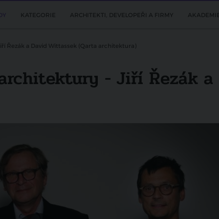
DY
KATEGORIE
ARCHITEKTI, DEVELOPEŘI A FIRMY
AKADEMI
iří Řezák a David Wittassek (Qarta architektura)
rchitektury - Jiří Řezák a
Další video
Osobnosti současné architektury -
Marek Tichý (TaK Architects)