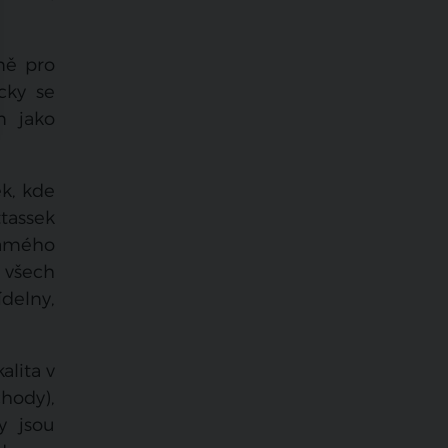
ně pro
cky se
m jako
k, kde
tassek
námého
 všech
delny,
alita v
hody),
y jsou