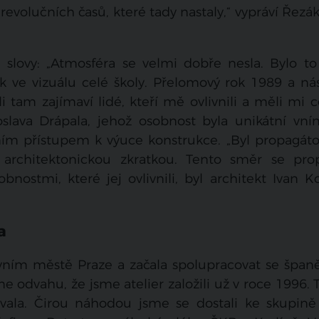
 revolučních časů, které tady nastaly,“ vypráví Řezák
.
slovy: „Atmosféra se velmi dobře nesla. Bylo to
k ve vizuálu celé školy. Přelomový rok 1989 a ná
tam zajímaví lidé, kteří mě ovlivnili a měli mi co
lava Drápala, jehož osobnost byla unikátní vn
ním přístupem k výuce konstrukce. „Byl propagát
 architektonickou zkratkou. Tento směr se pro
nostmi, které jej ovlivnili, byl architekt Ivan K
a
avním městě Praze a začala spolupracovat se špan
e odvahu, že jsme atelier založili už v roce 1996. 
ala. Čirou náhodou jsme se dostali ke skupině