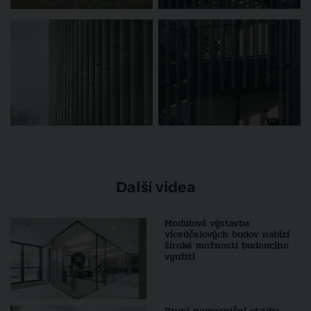
Další videa
Modulová výstavba
víceúčelových budov nabízí
široké možnosti budoucího
využití
První nemocniční stavba