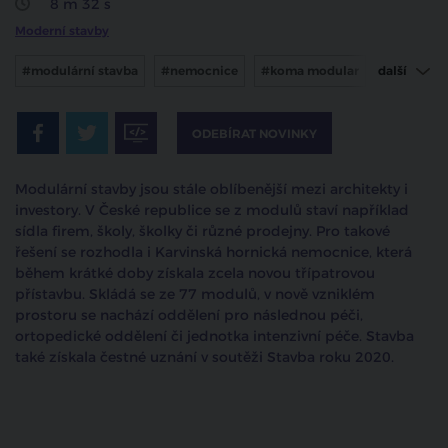
8 m 32 s
Moderní stavby
#modulární stavba
#nemocnice
#koma modular
další
#karviná
ODEBÍRAT NOVINKY
Modulární stavby jsou stále oblíbenější mezi architekty i
investory. V České republice se z modulů staví například
sídla firem, školy, školky či různé prodejny. Pro takové
řešení se rozhodla i Karvinská hornická nemocnice, která
během krátké doby získala zcela novou třípatrovou
přístavbu. Skládá se ze 77 modulů, v nově vzniklém
prostoru se nachází oddělení pro následnou péči,
ortopedické oddělení či jednotka intenzivní péče. Stavba
také získala čestné uznání v soutěži Stavba roku 2020.