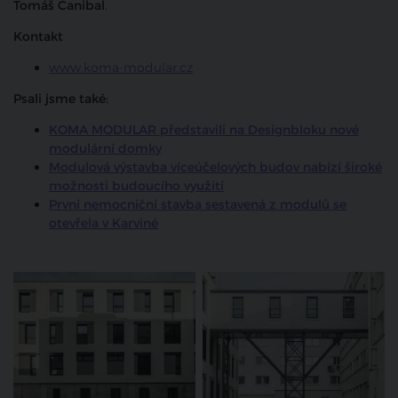
Tomáš Canibal
.
Kontakt
www.koma-modular.cz
Psali jsme také:
KOMA MODULAR představili na Designbloku nové
modulární domky
Modulová výstavba víceúčelových budov nabízí široké
možnosti budoucího využití
První nemocniční stavba sestavená z modulů se
otevřela v Karviné