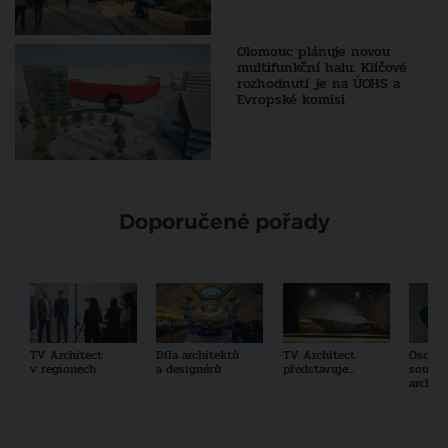
Olomouc plánuje novou
multifunkční halu. Klíčové
rozhodnutí je na ÚOHS a
Evropské komisi
Doporučené pořady
TV Architect
Díla architektů
TV Architect
Osobno
v regionech
a designérů
představuje...
součas
archit