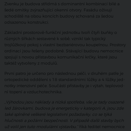
Zvenku je budova střídmá s dominantní kombinací bílé a
šedé omítky zvýrazňující okenní otvory. Fasádu oživují
schodiště na obou koncích budovy schovaná za šedou
odsazenou konstrukci.
Základní prostorově-funkční jednotku tvoří čtyři buňky o
různých šířkách sestavené k sobě, vznikl tak typický
trojlůžkový pokoj s vlastní bezbariérovou koupelnou. Prostory
ordinací jsou řešeny podobně. Stávající budovu nemocnice
spojují s novou přístavbou komunikační krčky, které jsou
taktéž vytvořeny z modulů.
Prv­ní patro je urče­no pro násled­nou péči, v dru­hém pat­ře je
orto­pe­dic­ké oddě­le­ní s
18
stan­dard­ní­mi lůž­ky a
4
lůž­ky jed­
not­ky inten­ziv­ní péče. Sou­čás­tí přístavby je i výtah, tep­lo­vod­
ní tope­ní a vzduchotechnika.
„Výhodou jsou náklady a nízká spotřeba, vše je tady osazené
led žárovkami, budova je energeticky v kategorii A, jsou zde
také splněné veškeré legislativní požadavky, co se týká
hlučnosti a požární bezpečnosti. V případě další stavby bych
už volil jen tuto modulární výstavbu,“
říká ředitel nemocnice