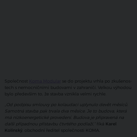
Společnost
Koma Modular
se do projektu vrhla po zku­še­nos­
tech s nemoc­nič­ní­mi budo­va­mi v zahra­ni­čí. Velkou výhodou
bylo především to, že stavba vznikla velmi rychle.
„Od podpisu smlouvy po kolaudaci uplynulo devět měsíců.
Samotná stavba pak trvala dva měsíce. Je to budova, která
má nízkoenergetické provedení. Budova je připravená na
další případnou přístavbu čtvrtého podlaží,“
říká
Karel
Kolínský
, obchodní ředitel společnosti KOMA.